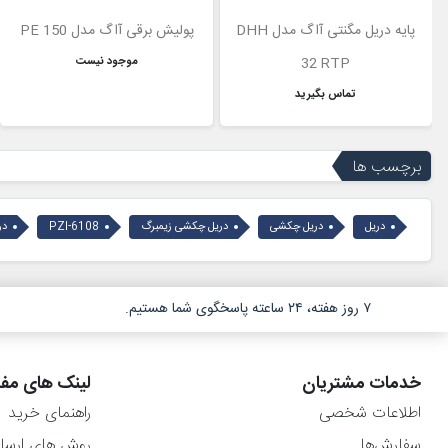
پایه دریل مگنتی آاگ مدل DHH
پولیش برقی آاگ مدل PE 150
32 RTP
موجود نیست
تماس بگیرید
برچسب ها
دریل
دریل چکشی
دریل چکشی زیمبرگ
PZI-6108
دری
۷ روز هفته، ۲۴ ساعته پاسخگوی شما هستیم.
خدمات مشتریان
لینک های مفی
اطلاعات شخصی
راهنمای خرید
سفارش‌ها
روش های ارسا