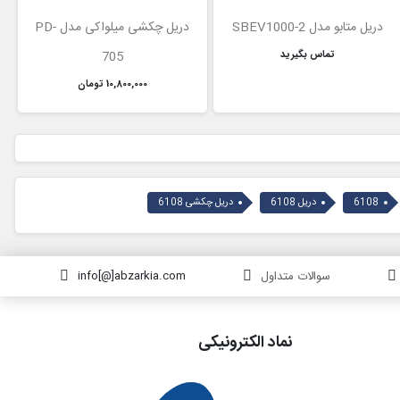
دریل متابو مدل SBEV1000-2
دریل چکشی میلواکی مدل PD-
تماس بگیرید
705
10,800,000 تومان
6108
دریل 6108
دریل چکشی 6108
سوالات متداول
info[@]abzarkia.com
نماد الکترونیکی