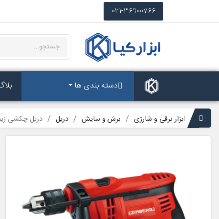
021-36900766
دسته بندی ها
بلاگ
ابزار برقی و شارژی
برش و سایش
دریل
دریل چکشی زیمبرگ م