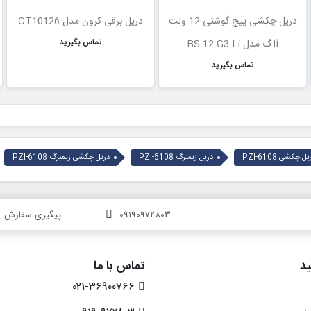
دریل چکشی پیچ گوشتی 12 ولت
دریل برقی کرون مدل CT10126
آاگ مدل BS 12 G3 Li
تماس بگیرید
تماس بگیرید
ل چکشی PZI-6108
دریل زیمبرگ PZI-6108
دریل چکشی زیمبرگ PZI-6108
09190972803
پیگیری سفارش
د
تماس با ما
021-36900766
ل