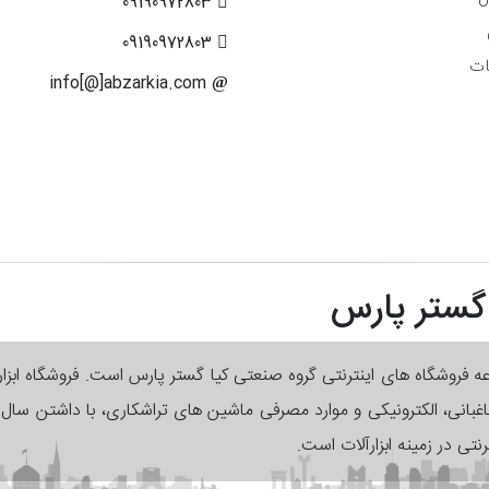
09190972803
09190972803
ات
info[@]abzarkia.com
 گستر پارس
وعه فروشگاه های اینترنتی گروه صنعتی کیا گستر پارس است. فروشگاه ابزا
 باغبانی، الکترونیکی و موارد مصرفی ماشین های تراشکاری، با داشتن سا
رنتی در زمینه ابزارآلات است.