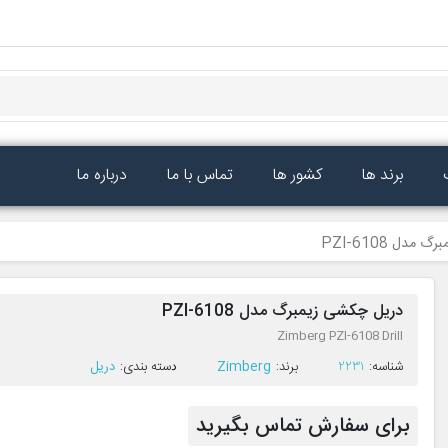
برند ها
کشور ها
تماس با ما
درباره ما
دل PZI-6108
دریل چکشی زیمبرگ مدل PZI-6108
Zimberg PZI-6108 Drill
ﺷﻨﺎﺳﻪ:
2231
ﺑﺮﻧﺪ:
Zimberg
ﺩﺳﺘﻪ ﺑﻨﺪی:
دریل
برای سفارش تماس بگیرید