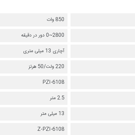
850 وات
2800~0 دور در دقیقه
آچاری 13 میلی متری
220 ولت/50 هرتز
PZI-6108
2.5 متر
13 میلی متر
Z-PZI-6108