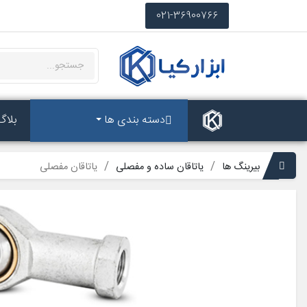
021-36900766
دسته بندی ها
بلاگ
بیرینگ ها
یاتاقان ساده و مفصلی
یاتاقان مفصلی