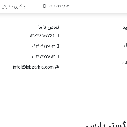
09190972803
پیگیری سفارش
د
تماس با ما
021-36900766
ل
09190972803
09190972803
ات
info[@]abzarkia.com
 گستر پارس