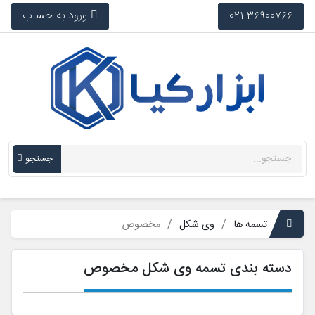
ورود به حساب
021-36900766
جستجو
تسمه ها
وی شکل
مخصوص
دسته بندی تسمه وی شکل مخصوص