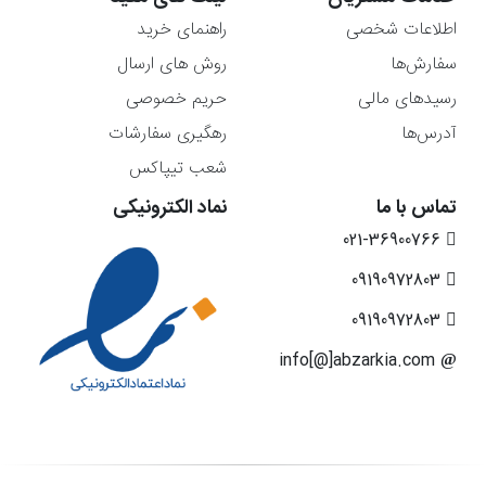
اطلاعات شخصی
راهنمای خرید
سفارش‌ها
روش های ارسال
رسیدهای مالی
حریم خصوصی
آدرس‌ها
رهگیری سفارشات
شعب تیپاکس
تماس با ما
نماد الکترونیکی
021-36900766
09190972803
09190972803
info[@]abzarkia.com