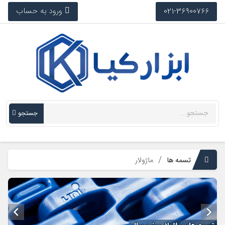
ورود به حساب
021-36900766
جستجو
تسمه ها
ماژولار

