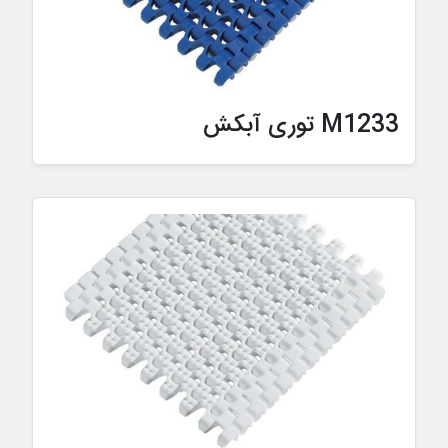
M1233 توری آبکش