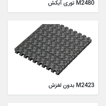
M2480 توری آبکش
M2423 بدون لغزش