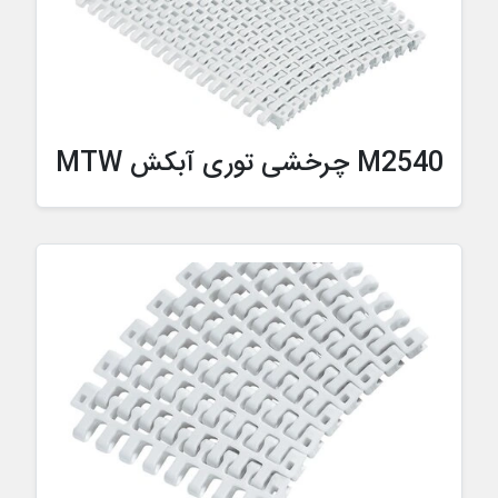
M2540 چرخشی توری آبکش MTW