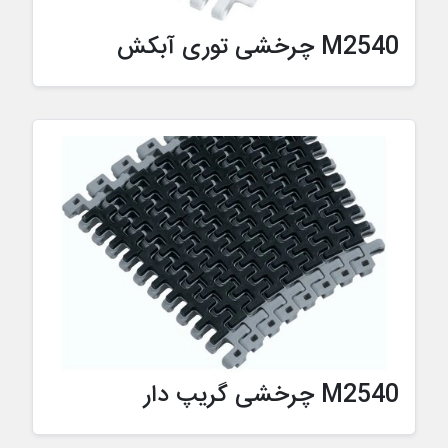
M2540 چرخشی توری آبکش
M2540 چرخشی گریپ دار