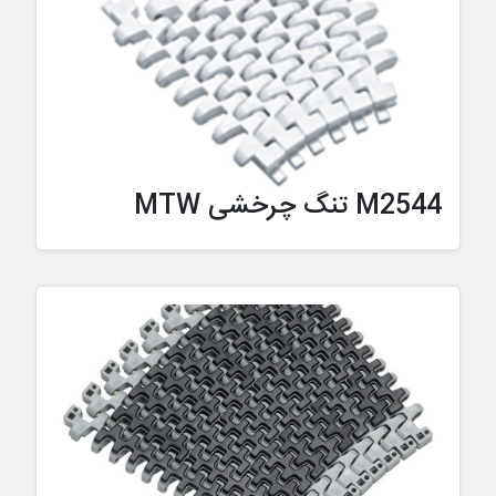
M2544 تنگ چرخشی MTW