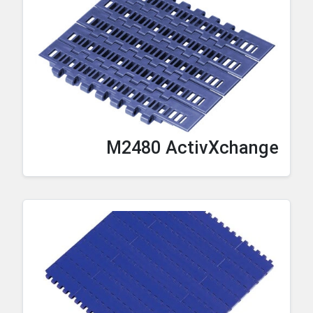
M2480 ActivXchange