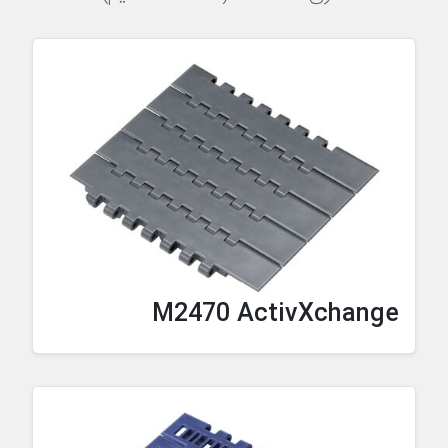
M2470 ActivXchange