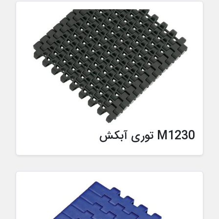
M1230 توری آبکش