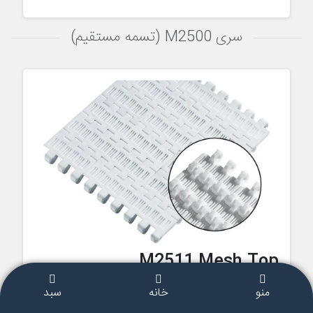
سری M2500 (تسمه مستقیم)
M2511 Mesh Top
منو
خانه
سبد