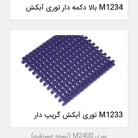
M1234 بالا دکمه دار توری آبکش
M1233 توری آبکش گریپ دار
سری M2400 (تسمه مستقیم)