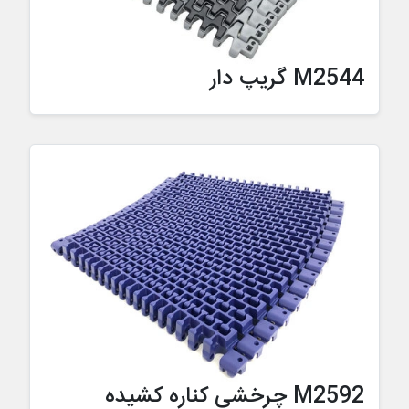
M2544 گریپ دار
M2592 چرخشی کناره کشیده