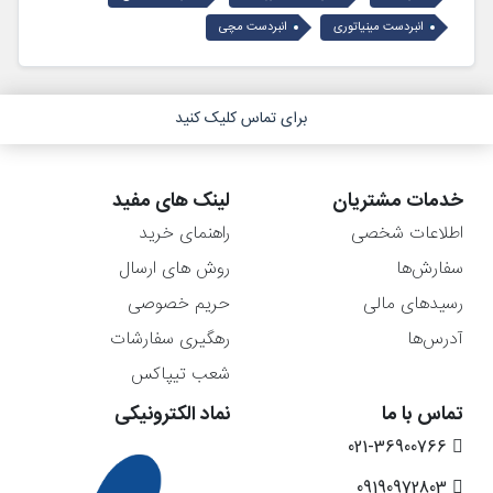
انبردست مینیاتوری
انبردست مچی
برای تماس کلیک کنید
خدمات مشتریان
لینک های مفید
اطلاعات شخصی
راهنمای خرید
سفارش‌ها
روش های ارسال
رسیدهای مالی
حریم خصوصی
آدرس‌ها
رهگیری سفارشات
شعب تیپاکس
تماس با ما
نماد الکترونیکی
021-36900766
09190972803