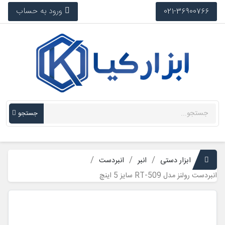
ورود به حساب
021-36900766
جستجو
ابزار دستی
انبر
انبردست
انبردست رولنز مدل RT-509 سایز 5 اینچ