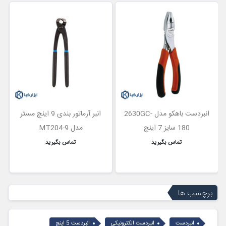
انبردست باهکو مدل 2630GC-
انبر آرماتور بندی 9 اینچ مستر
180 سایز 7 اینچ
مدل MT204-9
تماس بگیرید
تماس بگیرید
برچسب ها
انبردست
انبردست الکترونیکی
انبردست 5 اینچ