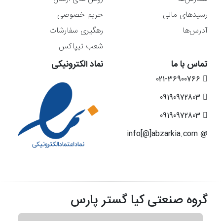
رسیدهای مالی
حریم خصوصی
آدرس‌ها
رهگیری سفارشات
شعب تیپاکس
تماس با ما
نماد الکترونیکی
021-36900766
09190972803
09190972803
info[@]abzarkia.com
گروه صنعتی کیا گستر پارس