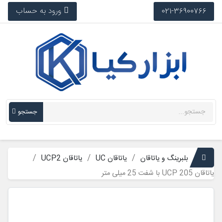
ورود به حساب
021-36900766
جستجو
بلبرینگ و یاتاقان
یاتاقان UC
یاتاقان UCP2
یاتاقان UCP 205 با شفت 25 میلی متر