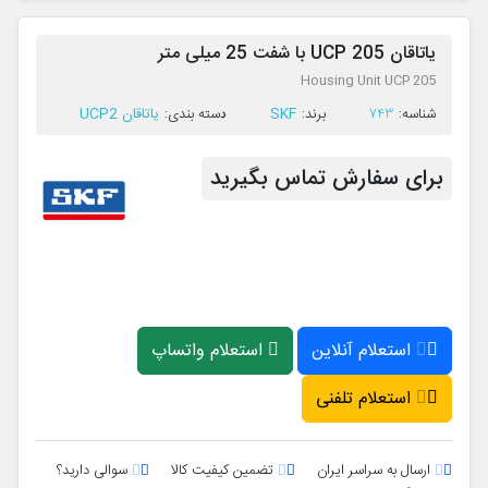
یاتاقان UCP 205 با شفت 25 میلی متر
Housing Unit UCP 205
SKF
یاتاقان UCP2
ﺷﻨﺎﺳﻪ:
743
ﺑﺮﻧﺪ:
ﺩﺳﺘﻪ ﺑﻨﺪی:
برای سفارش تماس بگیرید
استعلام آنلاین
استعلام واتساپ
استعلام تلفنی
ارسال به سراسر ایران
تضمین کیفیت کالا
سوالی دارید؟