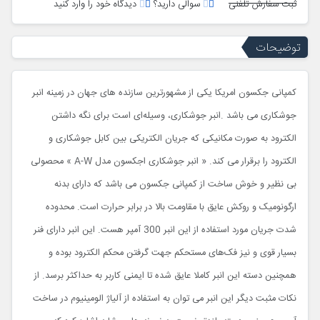
ثبت سفارش تلفنی
سوالی دارید؟
دیدگاه خود را وارد کنید
توضیحات
کمپانی جکسون امریکا یکی از مشهورترین سازنده های جهان در زمینه انبر
جوشکاری می باشد .انبر جوشکاری، وسیله‌ای است برای نگه داشتن
الکترود به صورت مکانیکی که جریان الکتریکی بین کابل جوشکاری و
الکترود را برقرار می کند. « انبر جوشکاری اجکسون مدل A-W » محصولی
بی نظیر و خوش ساخت از کمپانی جکسون می باشد که دارای بدنه
ارگونومیک و روکش عایق با مقاومت بالا در برابر حرارت است. محدوده
شدت جریان مورد استفاده از این انبر 300 آمپر هست. این انبر دارای فنر
بسیار قوی و نیز فک‌های مستحکم جهت گرفتن محکم الکترود بوده و
همچنین دسته این انبر کاملا عایق شده تا ایمنی کاربر به حداکثر برسد. از
نکات مثبت دیگر این انبر می توان به استفاده از آلیاژ الومینیوم در ساخت