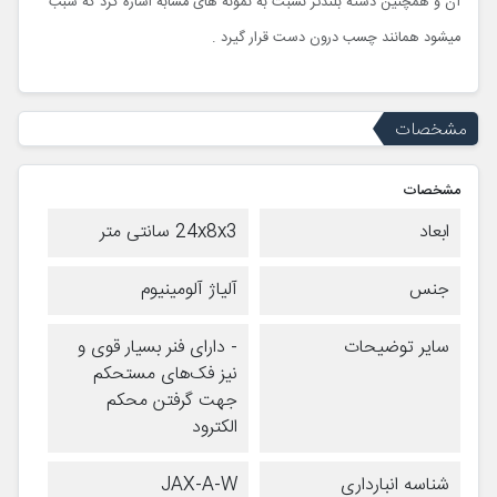
آن و همچنین دسته بلندتر نسبت به نمونه های مشابه اشاره کرد که سبب
میشود همانند چسب درون دست قرار گیرد .
مشخصات
مشخصات
ابعاد
24x8x3 سانتی متر
جنس
آلیاژ آلومینیوم
سایر توضیحات
- دارای فنر بسیار قوی و
نیز فک‌های مستحکم
جهت گرفتن محکم
الکترود
شناسه انبارداری
JAX-A-W