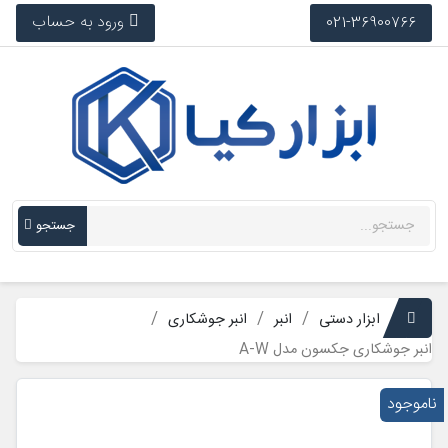
ورود به حساب
021-36900766
جستجو
ابزار دستی
انبر
انبر جوشکاری
انبر جوشکاری جکسون مدل A-W
ناموجود