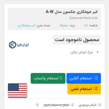
انبر جوشکاری جکسون مدل A-W
Electrode Pliers A-W
متفرقه
انبر جوشکاری
ﺷﻨﺎﺳﻪ:
65
ﺑﺮﻧﺪ:
ﺩﺳﺘﻪ ﺑﻨﺪی:
محصول ناموجود است
نوع جوش:
برقی
استعلام آنلاین
استعلام واتساپ
استعلام تلفنی
اتمام موجودی
ارسال به سراسر ایران