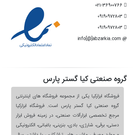
021-36900766
09190972803
09190972803
info[@]abzarkia.com
گروه صنعتی کیا گستر پارس
فروشگاه ابزارکیا یکی از مجموعه فروشگاه های اینترنتی
گروه صنعتی کیا گستر پارس است. فروشگاه ابزارکیا
مرجع تخصصی ابزارآلات صنعتی، در زمینه فروش ابزار
دستی، برقی، شارژی، بادی، بنزینی، باغبانی، الکترونیکی
و موارد مصرفی ماشین های تراشکاری، با داشتن سال