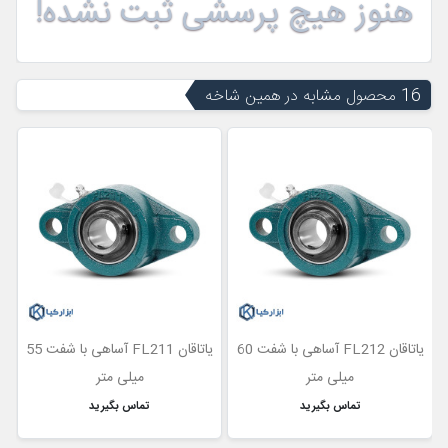
هنوز هیچ پرسشی ثبت نشده!
16 محصول مشابه در همین شاخه
ناموجود
یاتاقان FL212 آساهی با شفت 60
یاتاقان FL211 آساهی با شفت 55
میلی متر
میلی متر
تماس بگیرید
موجود نیست