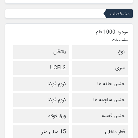
مشخصات
1000 قلم
موجود
مشخصات
نوع
یاتاقان
سری
UCFL2
جنس حلقه ها
کروم فولاد
جنس ساچمه ها
کروم فولاد
جنس قفسه
ورق فولاد
قطر داخلی
15 میلی متر