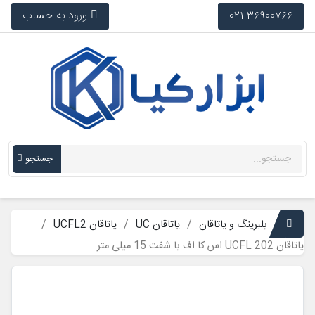
ورود به حساب
021-36900766
جستجو
بلبرینگ و یاتاقان
یاتاقان UC
یاتاقان UCFL2
یاتاقان UCFL 202 اس کا اف با شفت 15 میلی متر