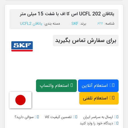
یاتاقان UCFL 202 اس کا اف با شفت 15 میلی متر
SKF
یاتاقان UCFL2
ﺷﻨﺎﺳﻪ:
622
ﺑﺮﻧﺪ:
ﺩﺳﺘﻪ ﺑﻨﺪی:
برای سفارش تماس بگیرید
استعلام آنلاین
استعلام واتساپ
استعلام تلفنی
ارسال به سراسر ایران
تضمین کیفیت کالا
سوالی دارید؟
دیدگاه خود را وارد کنید