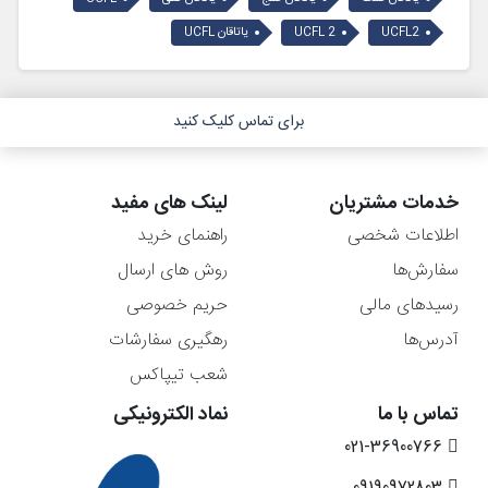
UCFL2
UCFL 2
یاتاقان UCFL
برای تماس کلیک کنید
خدمات مشتریان
لینک های مفید
اطلاعات شخصی
راهنمای خرید
سفارش‌ها
روش های ارسال
رسیدهای مالی
حریم خصوصی
آدرس‌ها
رهگیری سفارشات
شعب تیپاکس
تماس با ما
نماد الکترونیکی
021-36900766
09190972803