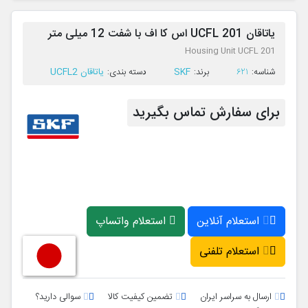
یاتاقان UCFL 201 اس کا اف با شفت 12 میلی متر
Housing Unit UCFL 201
SKF
یاتاقان UCFL2
ﺷﻨﺎﺳﻪ:
621
ﺑﺮﻧﺪ:
ﺩﺳﺘﻪ ﺑﻨﺪی:
برای سفارش تماس بگیرید
استعلام آنلاین
استعلام واتساپ
استعلام تلفنی
ارسال به سراسر ایران
تضمین کیفیت کالا
سوالی دارید؟