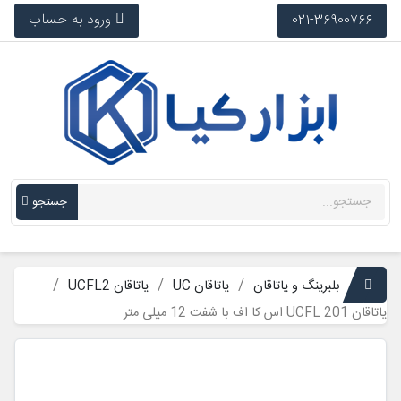
ورود به حساب
021-36900766
جستجو
بلبرینگ و یاتاقان
یاتاقان UC
یاتاقان UCFL2
یاتاقان UCFL 201 اس کا اف با شفت 12 میلی متر