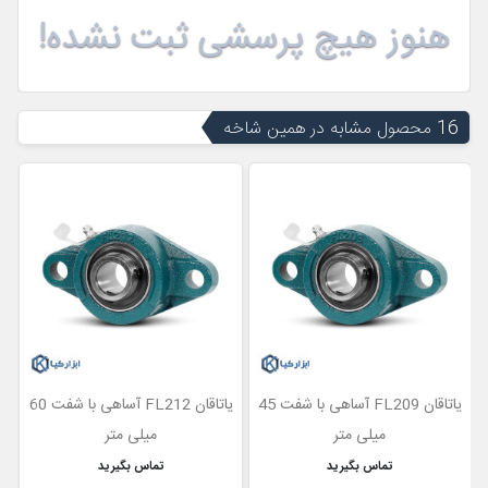
هنوز هیچ پرسشی ثبت نشده!
16 محصول مشابه در همین شاخه
1
یاتاقان FL209 آساهی با شفت 45
یاتاقان FL212 آساهی با شفت 60
میلی متر
میلی متر
تماس بگیرید
تماس بگیرید