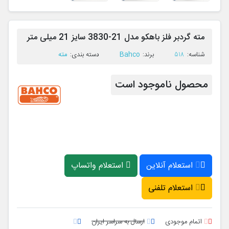
مته گردبر فلز باهکو مدل 21-3830 سایز 21 میلی متر
Bahco
مته
ﺷﻨﺎﺳﻪ:
518
ﺑﺮﻧﺪ:
ﺩﺳﺘﻪ ﺑﻨﺪی:
محصول ناموجود است
استعلام آنلاین
استعلام واتساپ
استعلام تلفنی
اتمام موجودی
ارسال به سراسر ایران