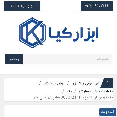
ورود به حساب
021-36900766
جستجو
ابزار برقی و شارژی
برش و سایش
متعلقات برش و سایش
مته
مته گردبر فلز باهکو مدل 21-3830 سایز 21 میلی متر
ناموجود