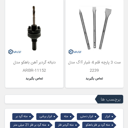
ن
ست 3 پارچه قلم 4 شیار آاگ مدل
دنباله گردبر آهن باهکو مدل
ARBR-11152
2239
تماس بگیرید
تماس بگیرید
برچسب ها
ابزار
ابزار دستی
مته
ابزار برشی
مته گرد بر
مته گرد بر فلز باهکو
مته گردبر فلز
مته گرد بر فلز 21 میلی متر