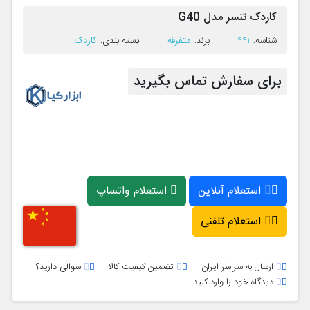
کاردک تنسر مدل G40
متفرقه
کاردک
ﺷﻨﺎﺳﻪ:
441
ﺑﺮﻧﺪ:
ﺩﺳﺘﻪ ﺑﻨﺪی:
برای سفارش تماس بگیرید
استعلام آنلاین
استعلام واتساپ
استعلام تلفنی
ارسال به سراسر ایران
تضمین کیفیت کالا
سوالی دارید؟
دیدگاه خود را وارد کنید