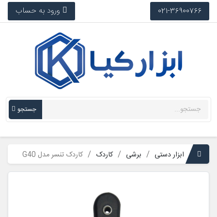
ورود به حساب
021-36900766
جستجو
ابزار دستی
برشی
کاردک
کاردک تنسر مدل G40