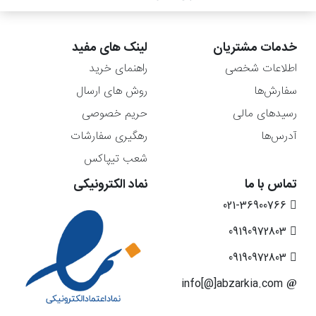
خدمات مشتریان
لینک های مفید
اطلاعات شخصی
راهنمای خرید
سفارش‌ها
روش های ارسال
رسیدهای مالی
حریم خصوصی
آدرس‌ها
رهگیری سفارشات
شعب تیپاکس
تماس با ما
نماد الکترونیکی
021-36900766
09190972803
09190972803
info[@]abzarkia.com