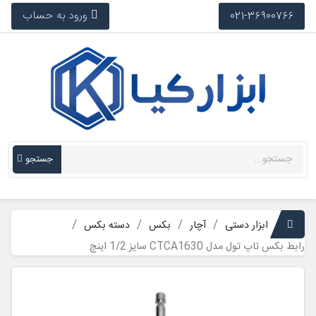
ورود به حساب
021-36900766
جستجو
ابزار دستی
آچار
بکس
دسته بکس
رابط بکس تاپ تول مدل CTCA1630 سایز 1/2 اینچ