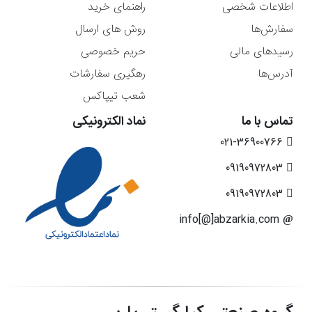
اطلاعات شخصی
راهنمای خرید
سفارش‌ها
روش های ارسال
رسیدهای مالی
حریم خصوصی
آدرس‌ها
رهگیری سفارشات
شعب تیپاکس
تماس با ما
نماد الکترونیکی
021-36900766
09190972803
09190972803
info[@]abzarkia.com