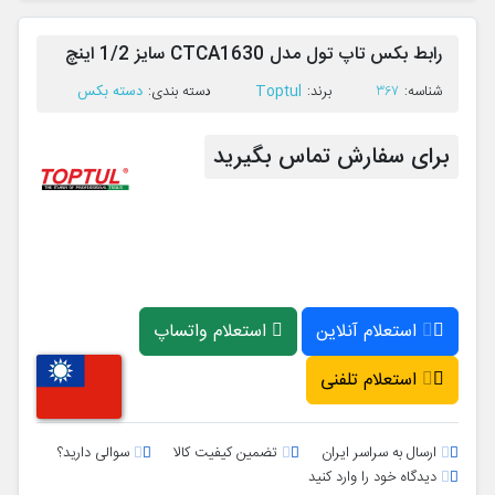
رابط بکس تاپ تول مدل CTCA1630 سایز 1/2 اینچ
Toptul
دسته بکس
ﺷﻨﺎﺳﻪ:
367
ﺑﺮﻧﺪ:
ﺩﺳﺘﻪ ﺑﻨﺪی:
برای سفارش تماس بگیرید
استعلام آنلاین
استعلام واتساپ
استعلام تلفنی
ارسال به سراسر ایران
تضمین کیفیت کالا
سوالی دارید؟
دیدگاه خود را وارد کنید