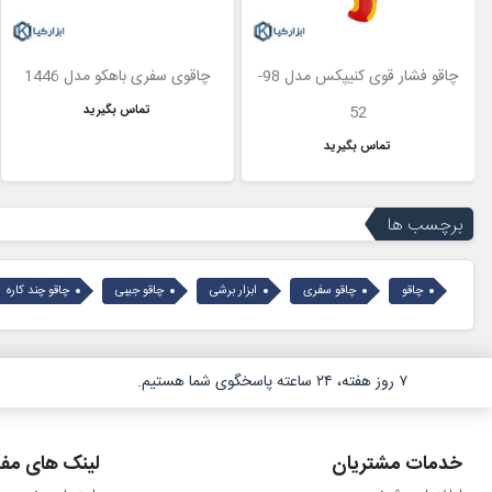
چاقو فشار قوی کنیپکس مدل 98-
چاقوی سفری باهکو مدل 1446
52
تماس بگیرید
تماس بگیرید
برچسب ها
چاقو
چاقو سفری
ابزار برشی
چاقو جیبی
چاقو چند کاره
۷ روز هفته، ۲۴ ساعته پاسخگوی شما هستیم.
خدمات مشتریان
لینک های مفی