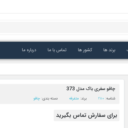
برند ها
کشور ها
تماس با ما
درباره ما
چاقو سفری باک مدل 373
ﺷﻨﺎﺳﻪ:
280
ﺑﺮﻧﺪ:
متفرقه
ﺩﺳﺘﻪ ﺑﻨﺪی:
چاقو
برای سفارش تماس بگیرید