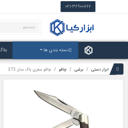
021-36900766
دسته بندی ها
بلاگ
ابزار دستی
برشی
چاقو
چاقو سفری باک مدل 373