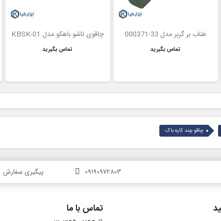
طناب بر گربر مدل 33-000371
چاقوی تاشو باهکو مدل KBSK-01
تماس بگیرید
تماس بگیرید
چاقو چند کاره باک
09190972803
پیگیری سفارش
د
تماس با ما