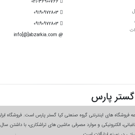
021-36900766
ل
09190972803
09190972803
ات
info[@]abzarkia.com
 گستر پارس
وعه فروشگاه های اینترنتی گروه صنعتی کیا گستر پارس است. فروشگاه ابزا
 باغبانی، الکترونیکی و موارد مصرفی ماشین های تراشکاری، با داشتن سا
رنتی در زمینه ابزارآلات است.