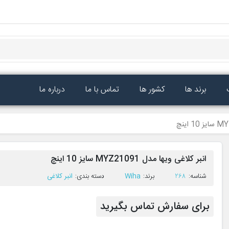
برند ها
کشور ها
تماس با ما
درباره ما
انبر کلاغی ویها مدل MYZ21091 سایز 10 اینچ
ﺷﻨﺎﺳﻪ:
268
ﺑﺮﻧﺪ:
Wiha
ﺩﺳﺘﻪ ﺑﻨﺪی:
انبر کلاغی
برای سفارش تماس بگیرید