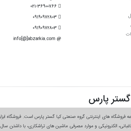
021-36900766
ل
09190972803
09190972803
ات
info[@]abzarkia.com
 گستر پارس
وعه فروشگاه های اینترنتی گروه صنعتی کیا گستر پارس است. فروشگاه ابزا
 باغبانی، الکترونیکی و موارد مصرفی ماشین های تراشکاری، با داشتن سا