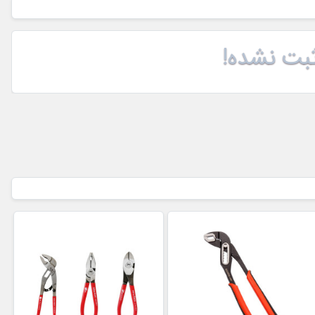
بت نشده!