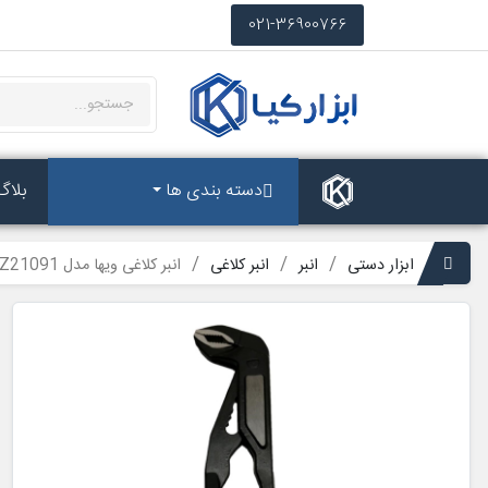
021-36900766
دسته بندی ها
بلاگ
ابزار دستی
انبر
انبر کلاغی
انبر کلاغی ویها مدل MYZ21091 سایز 10 اینچ