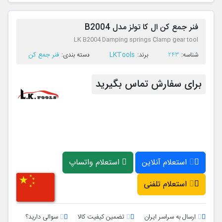
فنر جمع کن ال کا تولز مدل B2004
LK B2004 Damping springs Clamp gear tool
LKTools
فنر جمع کن
ﺷﻨﺎﺳﻪ:
243
ﺑﺮﻧﺪ:
ﺩﺳﺘﻪ ﺑﻨﺪی:
برای سفارش تماس بگیرید
استعلام آنلاین
استعلام واتساپ
استعلام تلفنی
ارسال به سراسر ایران
تضمین کیفیت کالا
سوالی دارید؟