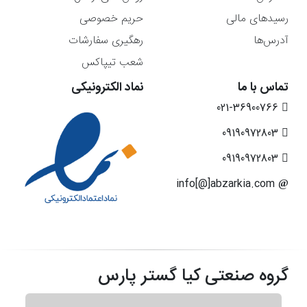
رسیدهای مالی
حریم خصوصی
آدرس‌ها
رهگیری سفارشات
شعب تیپاکس
تماس با ما
نماد الکترونیکی
021-36900766
09190972803
09190972803
info[@]abzarkia.com
گروه صنعتی کیا گستر پارس