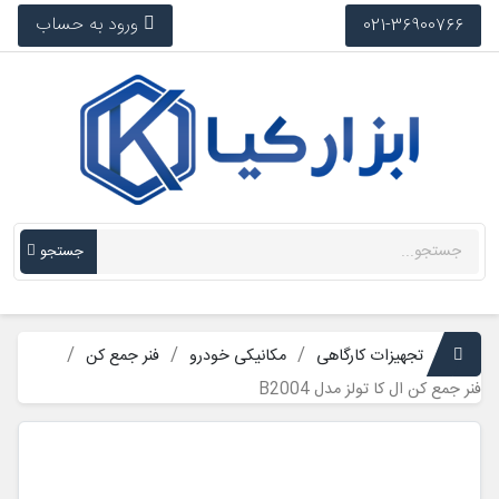
ورود به حساب
021-36900766
جستجو
تجهیزات کارگاهی
مکانیکی خودرو
فنر جمع کن
فنر جمع کن ال کا تولز مدل B2004