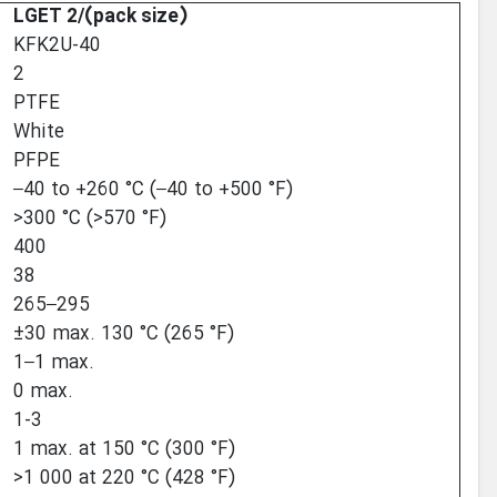
LGET 2/(pack size)
KFK2U-40
2
PTFE
White
PFPE
–40 to +260 °C (–40 to +500 °F)
>300 °C (>570 °F)
400
38
265–295
±30 max. 130 °C (265 °F)
1–1 max.
0 max.
1-3
1 max. at 150 °C (300 °F)
>1 000 at 220 °C (428 °F)