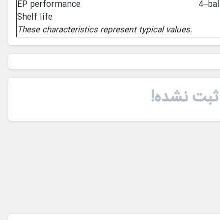
EP performance
4–bal
Shelf life
These characteristics represent typical values.
ثبت نشده!