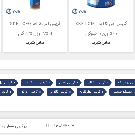
گریس اس کا اف SKF LGMT
گریس اس کا اف SKF LGFQ
3/5 وزن 5 کیلوگرم
2/0.4 وزن 420 گرم
تماس بگیرید
تماس بگیرید
س رولبرینگ
گریس یاتاقان
گریس اصلی
گریس اس کا اف
گریس skf
 دستگاه صنعتی
گریس نوار نقاله
گریس کانوایر
گریس الواتور
گریس م
09190972803
پیگیری سفارش