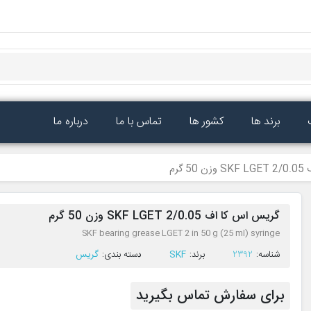
برند ها
کشور ها
تماس با ما
درباره ما
 گرم
گریس اس کا اف SKF LGET 2/0.05 وزن 50 گرم
SKF bearing grease LGET 2 in 50 g (25 ml) syringe
ﺷﻨﺎﺳﻪ:
2392
ﺑﺮﻧﺪ:
SKF
ﺩﺳﺘﻪ ﺑﻨﺪی:
گریس
برای سفارش تماس بگیرید