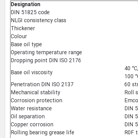
Designation
DIN 51825 code
NLGI consistency class
Thickener
Colour
Base oil type
Operating temperature range
Dropping point DIN ISO 2176
40 °C
Base oil viscosity
100 °
Penetration DIN ISO 2137
60 st
Mechanical stability
Roll s
Corrosion protection
Emcor
Water resistance
DIN 5
Oil separation
DIN 5
Copper corrosion
DIN 
Rolling bearing grease life
R0F t