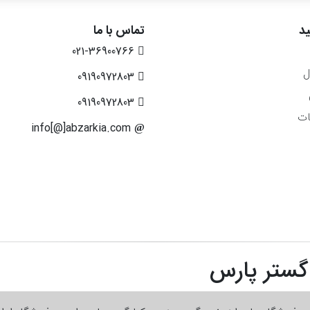
د
تماس با ما
021-36900766
ل
09190972803
09190972803
ات
info[@]abzarkia.com
 گستر پارس