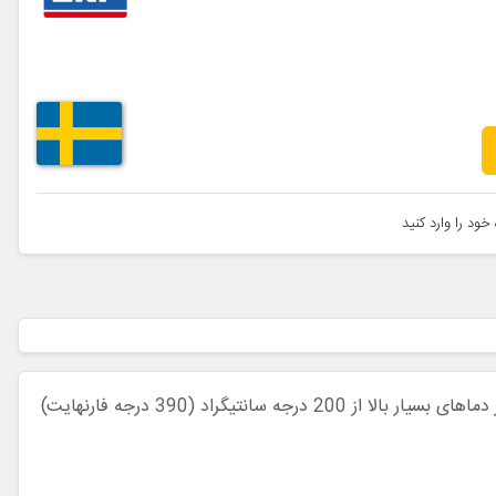
خود را وارد کنید
SKF LGET 2 یک گریس مصنوعی مبتنی بر روغن فلورینه است که از یک غلیظ کننده PTFE استفاده می کند. مخصوصاً برای کاربردها در دماهای بسیار بالا از 200 درجه سانتیگراد (390 درجه فارنهایت)