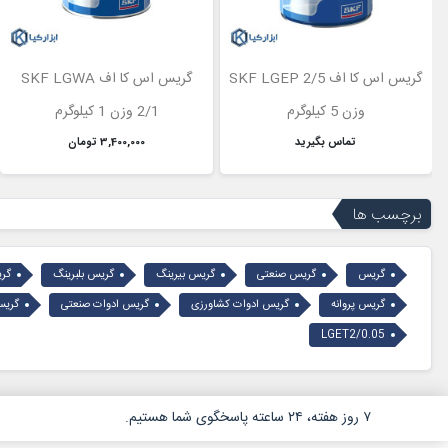
گریس اس کا اف SKF LGEP 2/5
گریس اس کا اف SKF LGWA
وزن 5 کیلوگرم
2/1 وزن 1 کیلوگرم
تماس بگیرید
3,400,000 تومان
برچسب ها
گریس
گریس صنعتی
گریس بیرینگ
گریس بلبرینگ
گری
گریس پروانه
گریس ادوات کشاورزی
گریس ادوات صنعتی
گریس
LGET2/0.05
۷ روز هفته، ۲۴ ساعته پاسخگوی شما هستیم.