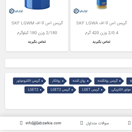
گریس اس کا اف SKF LGWA
گریس اس کا اف SKF LGWM
2/0.4 وزن 420 گرم
2/180 وزن 180 کیلوگرم
تماس بگیرید
تماس بگیرید
گریس روانکننده
روان کننده
روانکار
گریس الکتروموتور
وتور الکتریکی
گریس LGET
گریس LGET2
LGET2
سوالات متداول
info[@]abzarkia.com