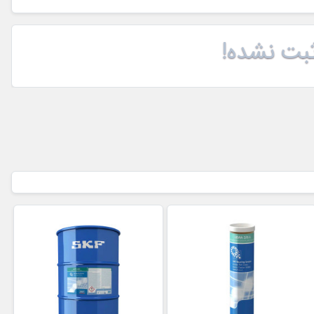
بت نشده!