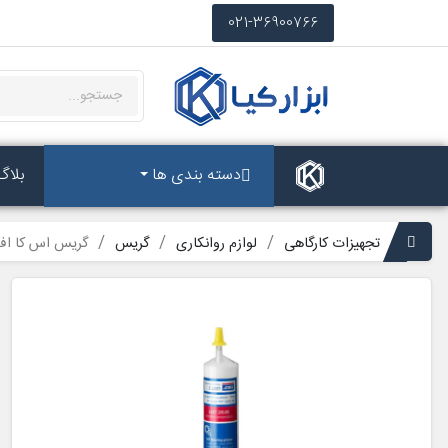
021-36900766
دسته بندی ها
بلاگ
تجهیزات کارگاهی
لوازم روانکاری
گریس
گریس اس کا اف SKF LGET 2/0.05 وزن 50