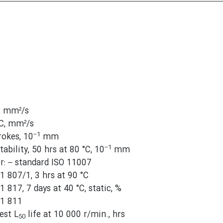
, mm²/s
C, mm²/s
–1
rokes, 10
mm
–1
tability, 50 hrs at 80 °C, 10
mm
: – standard ISO 11007
1 807/1, 3 hrs at 90 °C
1 817, 7 days at 40 °C, static, %
51 811
est L
life at 10 000 r/min., hrs
50