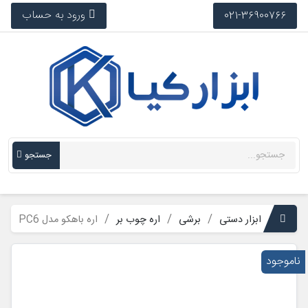
ورود به حساب
021-36900766
جستجو
ابزار دستی
برشی
اره چوب بر
اره باهکو مدل PC6
ناموجود