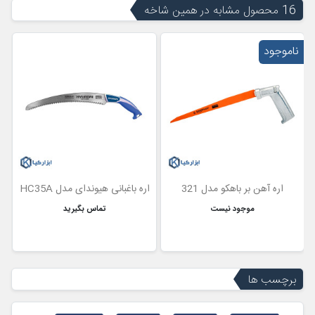
16 محصول مشابه در همین شاخه
ناموجود
اره آهن بر باهکو مدل 321
اره باغبانی هیوندای مدل HC35A
ا
موجود نیست
تماس بگیرید
برچسب ها