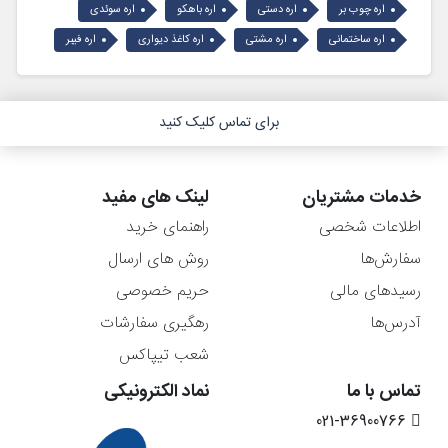
اره چوب بر
اره دستی
اره باهکو
اره سوئدی
اره ساختمانی
اره مشتی
اره کاغذ دیواری
اره فیبر
برای تماس کلیک کنید
خدمات مشتریان
لینک های مفید
اطلاعات شخصی
راهنمای خرید
سفارش‌ها
روش های ارسال
رسیدهای مالی
حریم خصوصی
آدرس‌ها
رهگیری سفارشات
شعب تیپاکس
تماس با ما
نماد الکترونیکی
021-36900766