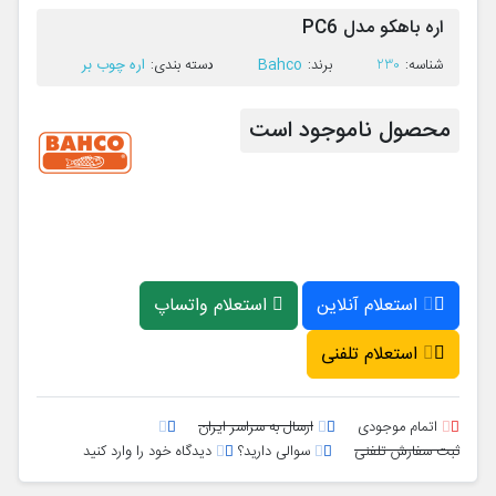
اره باهکو مدل PC6
Bahco
اره چوب بر
ﺷﻨﺎﺳﻪ:
230
ﺑﺮﻧﺪ:
ﺩﺳﺘﻪ ﺑﻨﺪی:
محصول ناموجود است
استعلام آنلاین
استعلام واتساپ
استعلام تلفنی
اتمام موجودی
ارسال به سراسر ایران
ثبت سفارش تلفنی
سوالی دارید؟
دیدگاه خود را وارد کنید