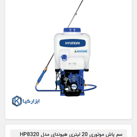
سم پاش موتوری 20 لیتری هیوندای مدل HP8320