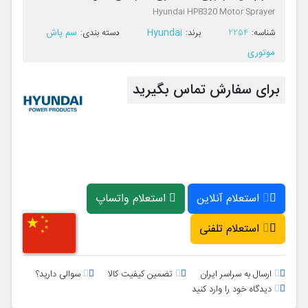
Hyundai HP8320 Motor Sprayer
Hyundai
سم پاش
ﺷﻨﺎﺳﻪ:
2254
ﺑﺮﻧﺪ:
ﺩﺳﺘﻪ ﺑﻨﺪی:
موتوری
برای سفارش تماس بگیرید
استعلام آنلاین
استعلام واتساپ
استعلام تلفنی
ارسال به سراسر ایران
تضمین کیفیت کالا
سوالی دارید؟
دیدگاه خود را وارد کنید