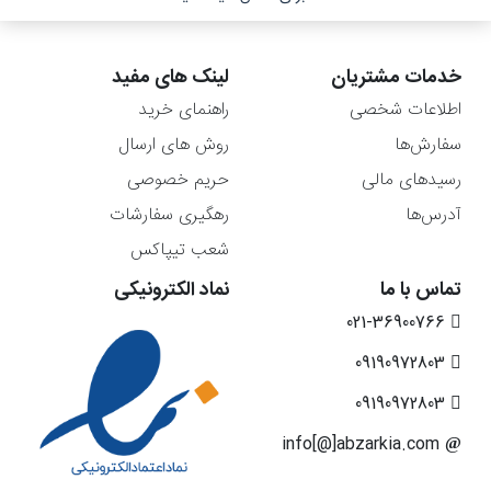
خدمات مشتریان
لینک های مفید
اطلاعات شخصی
راهنمای خرید
سفارش‌ها
روش های ارسال
رسیدهای مالی
حریم خصوصی
آدرس‌ها
رهگیری سفارشات
شعب تیپاکس
تماس با ما
نماد الکترونیکی
021-36900766
09190972803
09190972803
info[@]abzarkia.com