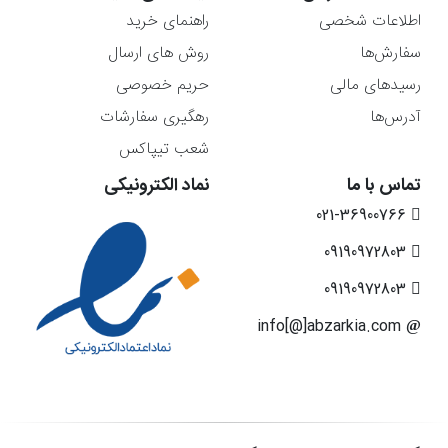
اطلاعات شخصی
راهنمای خرید
سفارش‌ها
روش های ارسال
رسیدهای مالی
حریم خصوصی
آدرس‌ها
رهگیری سفارشات
شعب تیپاکس
تماس با ما
نماد الکترونیکی
021-36900766
09190972803
09190972803
info[@]abzarkia.com