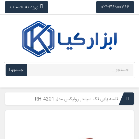
ورود به حساب
021-36900766
جستجو
تلمبه پایی تک سیلندر رونیکس مدل RH-4201