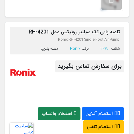
تلمبه پایی تک سیلندر رونیکس مدل RH-4201
Ronix RH-4201 Single Foot Air Pump
Ronix
ﺷﻨﺎﺳﻪ:
2099
ﺑﺮﻧﺪ:
ﺩﺳﺘﻪ ﺑﻨﺪی:
برای سفارش تماس بگیرید
استعلام آنلاین
استعلام واتساپ
استعلام تلفنی