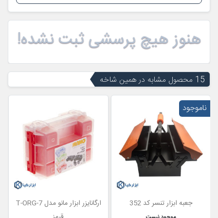
هنوز هیچ پرسشی ثبت نشده!
15 محصول مشابه در همین شاخه
ناموجود
جعبه ابزار تنسر کد 352
ارگانایزر ابزار مانو مدل T-ORG-7
قرمز
ع
موجود نیست