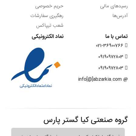
رسیدهای مالی
حریم خصوصی
آدرس‌ها
رهگیری سفارشات
شعب تیپاکس
تماس با ما
نماد الکترونیکی
021-36900766
09190972803
09190972803
info[@]abzarkia.com
گروه صنعتی کیا گستر پارس