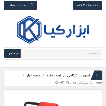
ورود به حساب
021-36900766
جستجو
تجهیزات کارگاهی
نظم دهنده
جعبه ابزار
جعبه ابزار رونیکس مدل RH-9173