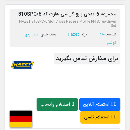
مجموعه 6 عددی پیچ گوشتی هازت کد 810SPC/6
HAZET 810SPC/6 Slot Cross Recess Profile PH Screwdriver
Set
Hazet
ست پیچ
ﺷﻨﺎﺳﻪ:
1810
ﺑﺮﻧﺪ:
ﺩﺳﺘﻪ ﺑﻨﺪی:
گوشتی
برای سفارش تماس بگیرید
استعلام آنلاین
استعلام واتساپ
استعلام تلفنی