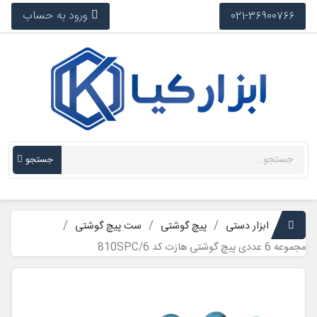
ورود به حساب
021-36900766
جستجو
ابزار دستی
پیچ گوشتی
ست پیچ گوشتی
مجموعه 6 عددی پیچ گوشتی هازت کد 810SPC/6