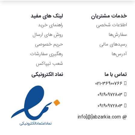
خدمات مشتریان
لینک های مفید
اطلاعات شخصی
راهنمای خرید
سفارش‌ها
روش های ارسال
رسیدهای مالی
حریم خصوصی
آدرس‌ها
رهگیری سفارشات
شعب تیپاکس
تماس با ما
نماد الکترونیکی
021-36900766
09190972803
09190972803
info[@]abzarkia.com