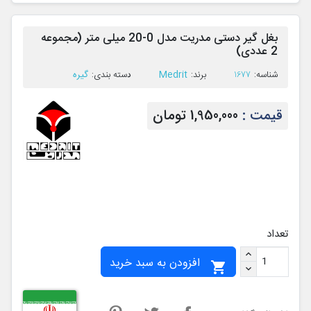
بغل گیر دستی مدریت مدل 0-20 میلی متر (مجموعه
2 عددی)
Medrit
گیره
ﺷﻨﺎﺳﻪ:
1677
ﺑﺮﻧﺪ:
ﺩﺳﺘﻪ ﺑﻨﺪی:
قیمت :
1,950,000 تومان
تعداد
افزودن به سبد خرید
