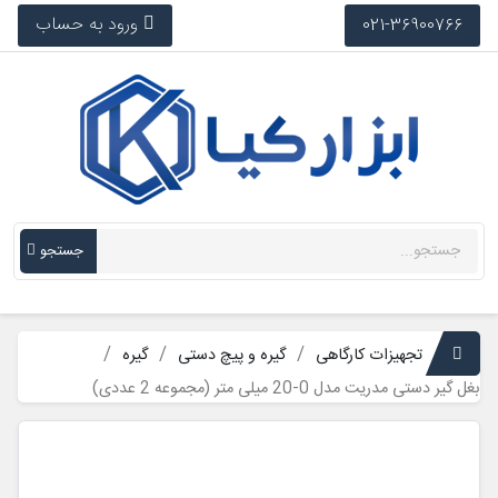
ورود به حساب
021-36900766
جستجو
تجهیزات کارگاهی
گیره و پیچ دستی
گیره
بغل گیر دستی مدریت مدل 0-20 میلی متر (مجموعه 2 عددی)