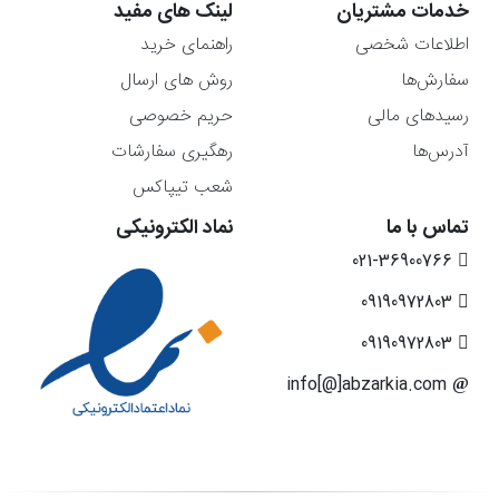
خدمات مشتریان
لینک های مفید
اطلاعات شخصی
راهنمای خرید
سفارش‌ها
روش های ارسال
رسیدهای مالی
حریم خصوصی
آدرس‌ها
رهگیری سفارشات
شعب تیپاکس
تماس با ما
نماد الکترونیکی
021-36900766
09190972803
09190972803
info[@]abzarkia.com