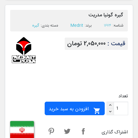
گیره گونیا مدریت
Medrit
گیره
ﺷﻨﺎﺳﻪ:
1674
ﺑﺮﻧﺪ:
ﺩﺳﺘﻪ ﺑﻨﺪی:
قیمت :
2,050,000 تومان
تعداد
افزودن به سبد خرید

اشتراک گذاری