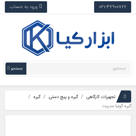
ورود به حساب
021-36900766
جستجو
تجهیزات کارگاهی
گیره و پیچ دستی
گیره
گیره گونیا مدریت