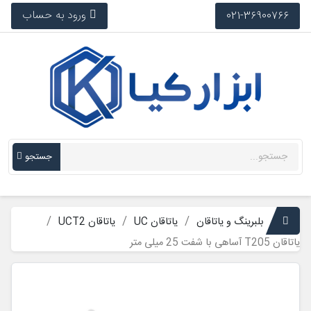
ورود به حساب
021-36900766
جستجو
بلبرینگ و یاتاقان
یاتاقان UC
یاتاقان UCT2
یاتاقان T205 آساهی با شفت 25 میلی متر