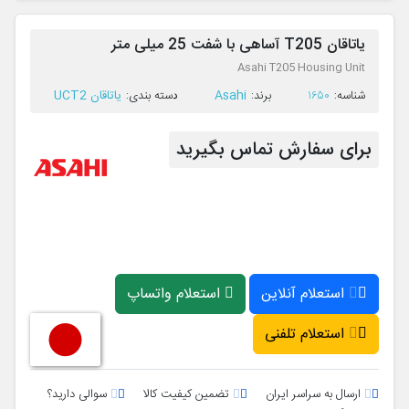
یاتاقان T205 آساهی با شفت 25 میلی متر
Asahi T205 Housing Unit
Asahi
یاتاقان UCT2
ﺷﻨﺎﺳﻪ:
1650
ﺑﺮﻧﺪ:
ﺩﺳﺘﻪ ﺑﻨﺪی:
برای سفارش تماس بگیرید
استعلام آنلاین
استعلام واتساپ
استعلام تلفنی
ارسال به سراسر ایران
تضمین کیفیت کالا
سوالی دارید؟