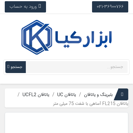
ورود به حساب
021-36900766
جستجو
بلبرینگ و یاتاقان
یاتاقان UC
یاتاقان UCFL2
یاتاقان FL215 آساهی با شفت 75 میلی متر