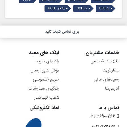
UCFL2
UCFL 2
یاتاقان UCFL
برای تماس کلیک کنید
خدمات مشتریان
لینک های مفید
اطلاعات شخصی
راهنمای خرید
سفارش‌ها
روش های ارسال
رسیدهای مالی
حریم خصوصی
آدرس‌ها
رهگیری سفارشات
شعب تیپاکس
تماس با ما
نماد الکترونیکی
021-36900766
09190972803