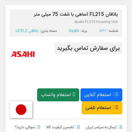
یاتاقان FL215 آساهی با شفت 75 میلی متر
Asahi FL215 Housing Unit
Asahi
یاتاقان UCFL2
ﺷﻨﺎﺳﻪ:
1547
ﺑﺮﻧﺪ:
ﺩﺳﺘﻪ ﺑﻨﺪی:
برای سفارش تماس بگیرید
استعلام آنلاین
استعلام واتساپ
استعلام تلفنی
ارسال به سراسر ایران
تضمین کیفیت کالا
سوالی دارید؟