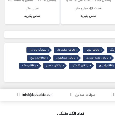
شفت 40 میلی متر
میلی متر
تماس بگیرید
تماس بگیرید
ینگ
یاتاقان توپی
یاتاقان شفت دار
بلبرینگ پایه دار
یاتاقان قفسه فولادی
یاتاقان مینیاتوری
یاتاقان دو پیچ
یاتاقان 4 پیچ
یاتاقان کف گرد
یاتاقان مربعی
یاتاقان فلنگ
سوالات متداول
info[@]abzarkia.com
نماد الکترونیکی