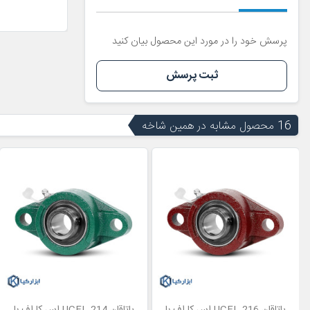
پرسش خود را در مورد این محصول بیان کنید
ثبت پرسش
16 محصول مشابه در همین شاخه
یاتاقان UCFL 216 اس کا اف با
یاتاقان UCFL 214 اس کا اف با