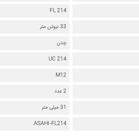
FL 214
33 نیوتن متر
چدن
UC 214
M12
2 عدد
31 میلی متر
ASAHI-FL214