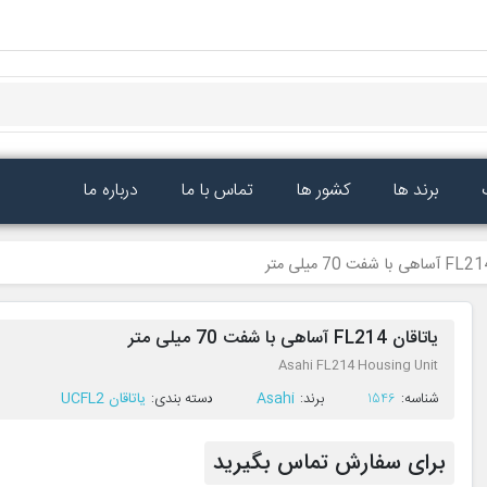
برند ها
کشور ها
تماس با ما
درباره ما
یاتاقان FL214 آساهی با شفت 70 میلی متر
Asahi FL214 Housing Unit
ﺷﻨﺎﺳﻪ:
1546
ﺑﺮﻧﺪ:
Asahi
ﺩﺳﺘﻪ ﺑﻨﺪی:
یاتاقان UCFL2
برای سفارش تماس بگیرید