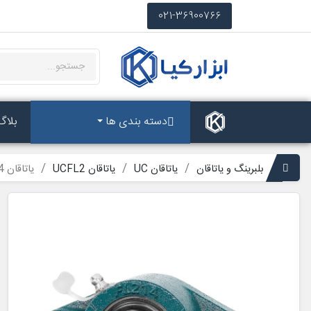
021-36900766
دسته بندی ها
بلاگ
بلبرینگ و یاتاقان
یاتاقان UC
یاتاقان UCFL2
یاتاقان FL214 آساهی با شفت 70 میلی متر