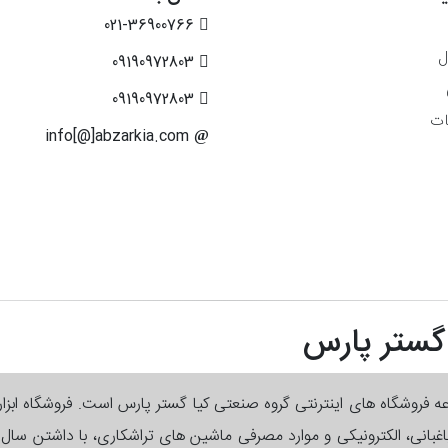
021-36900766
ل
09190972803
09190972803
ات
info[@]abzarkia.com
 گستر پارس
وعه فروشگاه های اینترنتی گروه صنعتی کیا گستر پارس است. فروشگاه ابزا
 باغبانی، الکترونیکی و موارد مصرفی ماشین های تراشکاری، با داشتن سا