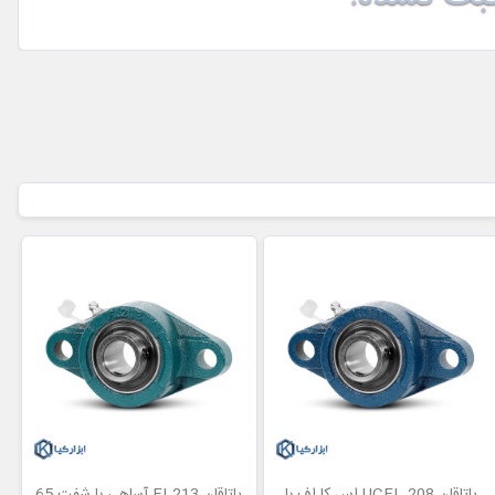
یاتاقان UCFL 208 اس کا اف با
یاتاقان FL213 آساهی با شفت 65