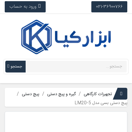
ورود به حساب
021-36900766
جستجو
تجهیزات کارگاهی
گیره و پیچ دستی
پیچ دستی
پیچ دستی بسی مدل LM20-5