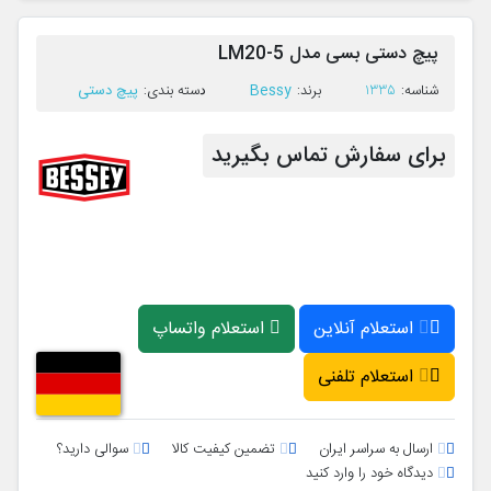
پیچ دستی بسی مدل LM20-5
Bessy
پیچ دستی
ﺷﻨﺎﺳﻪ:
1335
ﺑﺮﻧﺪ:
ﺩﺳﺘﻪ ﺑﻨﺪی:
برای سفارش تماس بگیرید
استعلام آنلاین
استعلام واتساپ
استعلام تلفنی
ارسال به سراسر ایران
تضمین کیفیت کالا
سوالی دارید؟
دیدگاه خود را وارد کنید