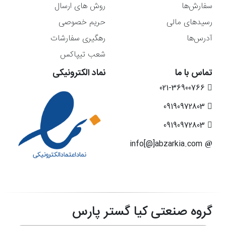
سفارش‌ها
روش های ارسال
رسیدهای مالی
حریم خصوصی
آدرس‌ها
رهگیری سفارشات
شعب تیپاکس
تماس با ما
نماد الکترونیکی
021-36900766
09190972803
09190972803
info[@]abzarkia.com
گروه صنعتی کیا گستر پارس