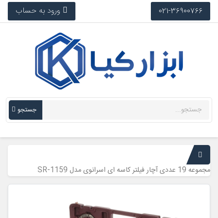
ورود به حساب
021-36900766
جستجو
مجموعه 19 عددی آچار فیلتر کاسه ای اسرانوی مدل SR-1159