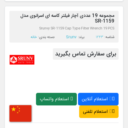
مجموعه 19 عددی آچار فیلتر کاسه ای اسرانوی مدل
SR-1159
Srunvy SR-1159 Cap Type Filter Wrench 19 PCS
Srunv
خانه
ﺷﻨﺎﺳﻪ:
1243
ﺑﺮﻧﺪ:
ﺩﺳﺘﻪ ﺑﻨﺪی:
برای سفارش تماس بگیرید
استعلام آنلاین
استعلام واتساپ
استعلام تلفنی