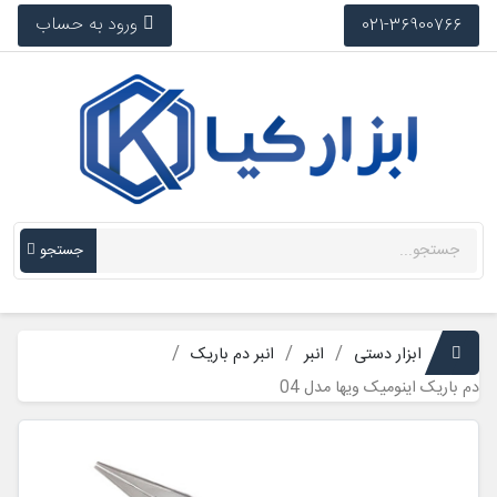
ورود به حساب
021-36900766
جستجو
ابزار دستی
انبر
انبر دم باریک
دم باریک اینومیک ویها مدل 04