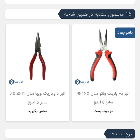
16 محصول مشابه در همین شاخه
ناموجود
انبر دم باریک ونتو مدل 9812X
انبر دم باریک ویها مدل Z05001
سایز 6 اینچ
سایز 6 اینچ
موجود نیست
تماس بگیرید
برچسب ها