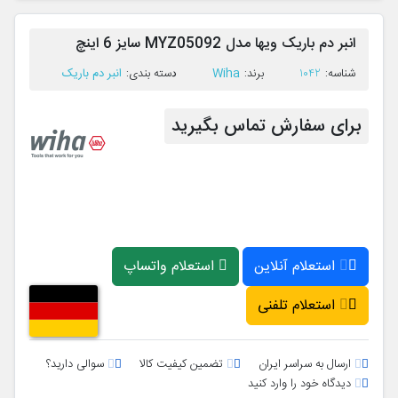
انبر دم باریک ویها مدل MYZ05092 سایز 6 اینچ
Wiha
انبر دم باریک
ﺷﻨﺎﺳﻪ:
1042
ﺑﺮﻧﺪ:
ﺩﺳﺘﻪ ﺑﻨﺪی:
برای سفارش تماس بگیرید
استعلام آنلاین
استعلام واتساپ
استعلام تلفنی
ارسال به سراسر ایران
تضمین کیفیت کالا
سوالی دارید؟
دیدگاه خود را وارد کنید