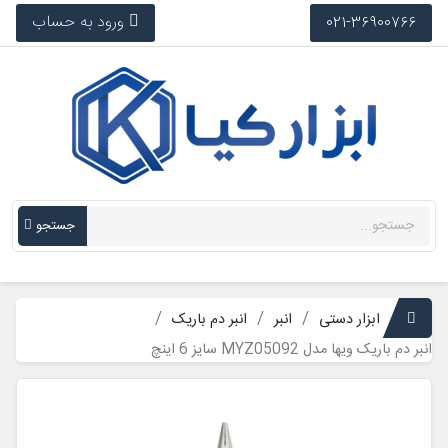
ورود به حساب
021-36900766
جستجو
ابزار دستی
انبر
انبر دم باریک
انبر دم باریک ویها مدل MYZ05092 سایز 6 اینچ