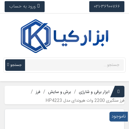
ورود به حساب
021-36900766
جستجو
ابزار برقی و شارژی
برش و سایش
فرز
فرز سنگبری 2200 وات هیوندای مدل HP4223
ناموجود