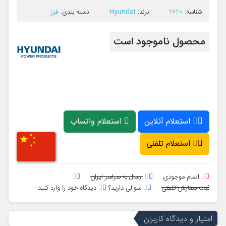
Hyundai
فرز
ﺷﻨﺎﺳﻪ:
2620
ﺑﺮﻧﺪ:
ﺩﺳﺘﻪ ﺑﻨﺪی:
محصول ناموجود است
استعلام آنلاین
استعلام واتساپ
استعلام تلفنی
اتمام موجودی
ارسال به سراسر ایران
ثبت سفارش تلفنی
سوالی دارید؟
دیدگاه خود را وارد کنید
امتیاز و دیدگاه کاربران