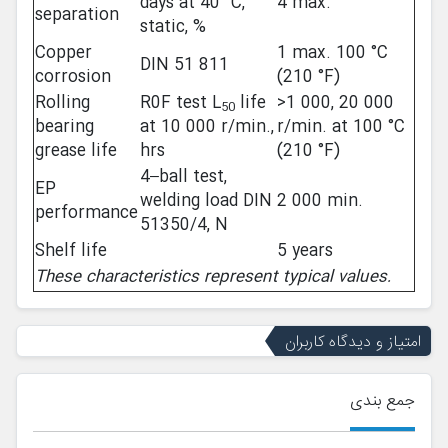
days at 40 °C,
4 max.
separation
static, %
Copper
1 max. 100 °C
DIN 51 811
corrosion
(210 °F)
Rolling
R0F test L
life
>1 000, 20 000
50
bearing
at 10 000 r/min.,
r/min. at 100 °C
grease life
hrs
(210 °F)
4–ball test,
EP
welding load DIN
2 000 min.
performance
51350/4, N
Shelf life
5 years
These characteristics represent typical values.
امتیاز و دیدگاه کاربران
جمع بندی