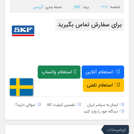
SKF
گریس
ﺷﻨﺎﺳﻪ:
2416
ﺑﺮﻧﺪ:
ﺩﺳﺘﻪ ﺑﻨﺪی:
برای سفارش تماس بگیرید
استعلام آنلاین
استعلام واتساپ
استعلام تلفنی
ارسال به سراسر ایران
تضمین کیفیت کالا
سوالی دارید؟
دیدگاه خود را وارد کنید
توضیحات