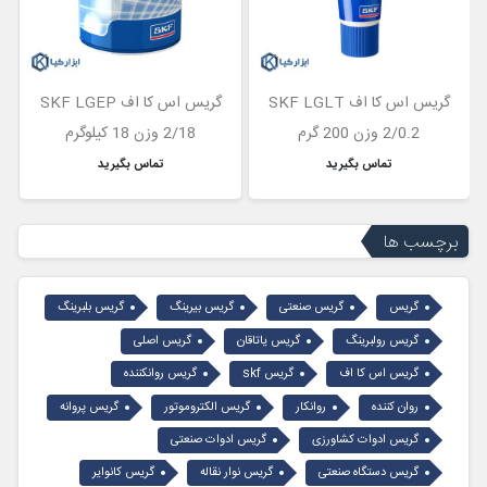
گریس اس کا اف SKF LGLT
گریس اس کا اف SKF LGEP
2/0.2 وزن 200 گرم
2/18 وزن 18 کیلوگرم
تماس بگیرید
تماس بگیرید
برچسب ها
گریس
گریس صنعتی
گریس بیرینگ
گریس بلبرینگ
گریس رولبرینگ
گریس یاتاقان
گریس اصلی
گریس اس کا اف
گریس skf
گریس روانکننده
روان کننده
روانکار
گریس الکتروموتور
گریس پروانه
گریس ادوات کشاورزی
گریس ادوات صنعتی
گریس دستگاه صنعتی
گریس نوار نقاله
گریس کانوایر