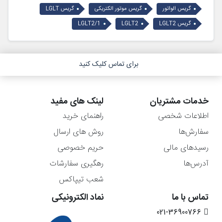
گریس الواتور
گریس موتور الکتریکی
گریس LGLT
گریس LGLT2
LGLT2
LGLT2/1
برای تماس کلیک کنید
خدمات مشتریان
لینک های مفید
اطلاعات شخصی
راهنمای خرید
سفارش‌ها
روش های ارسال
رسیدهای مالی
حریم خصوصی
آدرس‌ها
رهگیری سفارشات
شعب تیپاکس
تماس با ما
نماد الکترونیکی
021-36900766