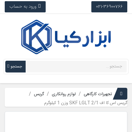
ورود به حساب
021-36900766
جستجو
تجهیزات کارگاهی
لوازم روانکاری
گریس
گریس اس کا اف SKF LGLT 2/1 وزن 1 کیلوگرم