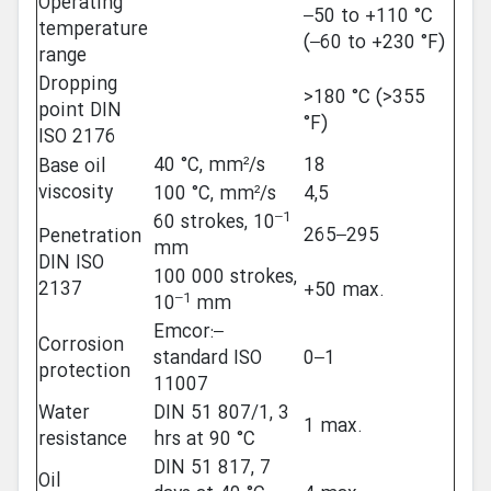
Operating
–50 to +110 °C
temperature
(–60 to +230 °F)
range
Dropping
>180 °C (>355
point DIN
°F)
ISO 2176
40 °C, mm²/s
18
Base oil
viscosity
100 °C, mm²/s
4,5
–1
60 strokes, 10
265–295
Penetration
mm
DIN ISO
100 000 strokes,
2137
+50 max.
–1
10
mm
Emcor:–
Corrosion
standard ISO
0–1
protection
11007
Water
DIN 51 807/1, 3
1 max.
resistance
hrs at 90 °C
DIN 51 817, 7
Oil