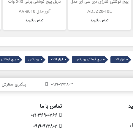
پیچ گوشتی شارژی دی سی ای مدل
دریل پیچ گوشتی برقی 300 وات
ADJZ20-10E
آلور مدل AV-8010
تماس بگیرید
تماس بگیرید
ابزارالات
پیچ گوشتی رونیکس
ابزار الات
رونیکس
پیچ گوشتی ش
09190972803
پیگیری سفارش
د
تماس با ما
021-36900766
ل
09190972803