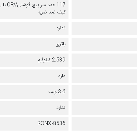
117 عدد سر پیچ گوشتیCRV با روکش تیتانیوم
کیف ضد ضربه
ندارد
باتری
2.539 کیلوگرم
دارد
3.6 ولت
ندارد
RONX-8536