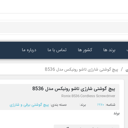
برند ها
کشور ها
تماس با ما
درباره ما
ی
پیچ گوشتی شارژی تاشو رونیکس مدل 8536
پیچ گوشتی شارژی تاشو رونیکس مدل 8536
Ronix 8536 Cordless Screwdriver
ﺷﻨﺎﺳﻪ:
1970
ﺑﺮﻧﺪ:
ﺩﺳﺘﻪ ﺑﻨﺪی:
پیچ گوشتی برقی و شارژی
برند