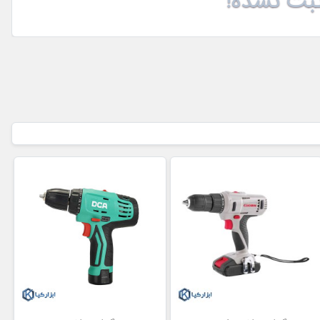
بت نشده!