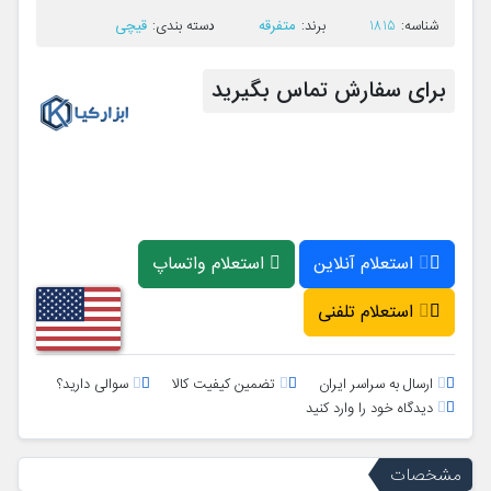
متفرقه
قیچی
ﺷﻨﺎﺳﻪ:
1815
ﺑﺮﻧﺪ:
ﺩﺳﺘﻪ ﺑﻨﺪی:
برای سفارش تماس بگیرید
استعلام آنلاین
استعلام واتساپ
استعلام تلفنی
ارسال به سراسر ایران
تضمین کیفیت کالا
سوالی دارید؟
دیدگاه خود را وارد کنید
مشخصات