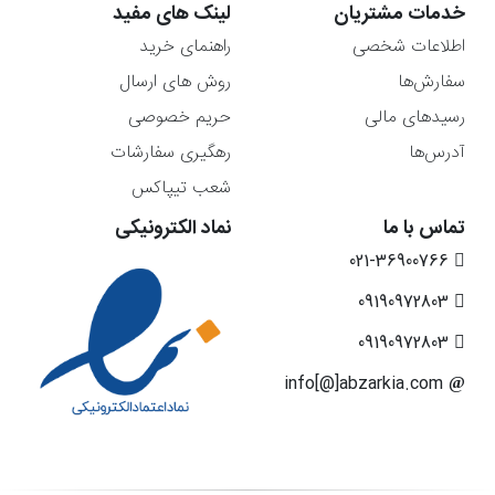
خدمات مشتریان
لینک های مفید
اطلاعات شخصی
راهنمای خرید
سفارش‌ها
روش های ارسال
رسیدهای مالی
حریم خصوصی
آدرس‌ها
رهگیری سفارشات
شعب تیپاکس
تماس با ما
نماد الکترونیکی
021-36900766
09190972803
09190972803
info[@]abzarkia.com