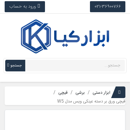
ورود به حساب
021-36900766
جستجو
ابزار دستی
برشی
قیچی
قیچی ورق بر دسته عینکی ویس مدل W5