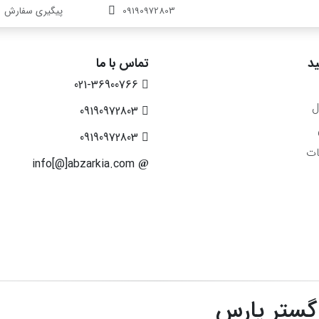
09190972803
پیگیری سفارش
د
تماس با ما
021-36900766
ل
09190972803
09190972803
ات
info[@]abzarkia.com
 گستر پارس