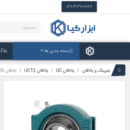
021-36900766
دسته بندی ها
بلاگ
بلبرینگ و یاتاقان
یاتاقان UC
یاتاقان UCT2
یاتاقان T208 آساهی با شفت 40 میلی متر