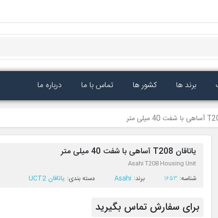
برند ها
کشور ها
تماس با ما
درباره ما
یاتاقان T208 آساهی با شفت 40 میلی متر
Asahi T208 Housing Unit
ﺷﻨﺎﺳﻪ:
1653
ﺑﺮﻧﺪ:
Asahi
ﺩﺳﺘﻪ ﺑﻨﺪی:
یاتاقان UCT2
برای سفارش تماس بگیرید