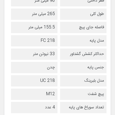
قطر داخلی
90 میلی متر
طول کلی
265 میلی متر
فاصله جای پیچ
155.5 میلی متر
مدل پایه
FC 218
حداکثر کشش گشتاور
33 نیوتن متر
جنس پایه
چدن
مدل بلبرینگ
UC 218
پیچ شفت
M12
تعداد سوراخ های پایه
4 عدد