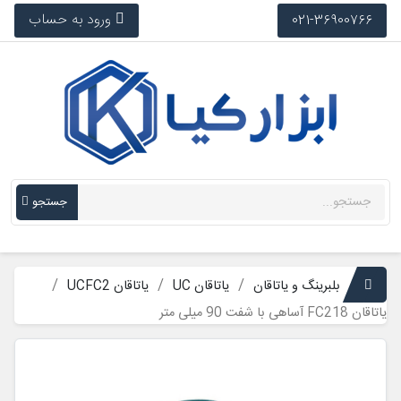
ورود به حساب
021-36900766
جستجو
بلبرینگ و یاتاقان
یاتاقان UC
یاتاقان UCFC2
یاتاقان FC218 آساهی با شفت 90 میلی متر