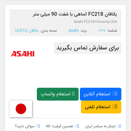
یاتاقان FC218 آساهی با شفت 90 میلی متر
Asahi FC218 Housing Unit
Asahi
یاتاقان UCFC2
ﺷﻨﺎﺳﻪ:
1645
ﺑﺮﻧﺪ:
ﺩﺳﺘﻪ ﺑﻨﺪی:
برای سفارش تماس بگیرید
استعلام آنلاین
استعلام واتساپ
استعلام تلفنی
ارسال به سراسر ایران
تضمین کیفیت کالا
سوالی دارید؟