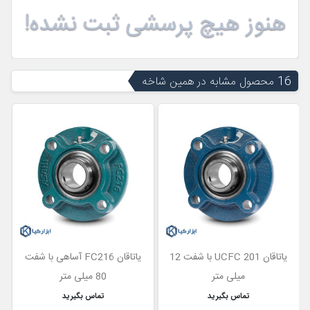
هنوز هیچ پرسشی ثبت نشده!
16 محصول مشابه در همین شاخه
یاتاقان UCFC 201 با شفت 12
یاتاقان FC216 آساهی با شفت
میلی متر
80 میلی متر
تماس بگیرید
تماس بگیرید