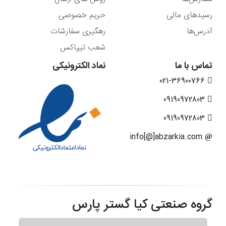
رسیدهای مالی
حریم خصوصی
آدرس‌ها
رهگیری سفارشات
شعب تیپاکس
تماس با ما
نماد الکترونیکی
021-36900766
09190972803
09190972803
info[@]abzarkia.com
گروه صنعتی کیا گستر پارس