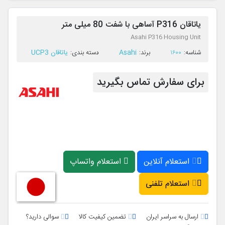
یاتاقان P316 آساهی با شفت 80 میلی متر
Asahi P316 Housing Unit
Asahi
یاتاقان UCP3
ﺷﻨﺎﺳﻪ:
1600
ﺑﺮﻧﺪ:
ﺩﺳﺘﻪ ﺑﻨﺪی:
برای سفارش تماس بگیرید
استعلام آنلاین
استعلام واتساپ
استعلام تلفنی
ارسال به سراسر ایران
تضمین کیفیت کالا
سوالی دارید؟