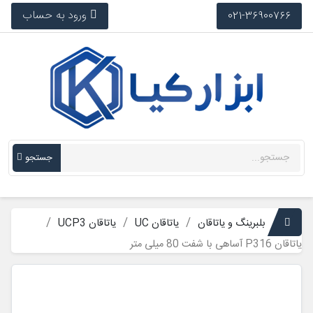
ورود به حساب
021-36900766
جستجو
بلبرینگ و یاتاقان
یاتاقان UC
یاتاقان UCP3
یاتاقان P316 آساهی با شفت 80 میلی متر