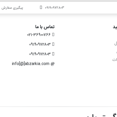
09190972803
پیگیری سفارش
د
تماس با ما
021-36900766
ل
09190972803
09190972803
ات
info[@]abzarkia.com