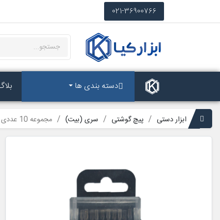
021-36900766
دسته بندی ها
بلاگ
ابزار دستی
پیچ گوشتی
سری (بیت)
مجموعه 10 عددی سری پیچ گوشتی ستاره ای T10 واستر مدل VB63T10