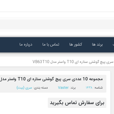
برند ها
کشور ها
تماس با ما
درباره ما
مجموعه 10 عددی سری پیچ گوشتی ستاره ای T10 واستر مدل VB63T10
ﺷﻨﺎﺳﻪ:
1438
ﺑﺮﻧﺪ:
Vaster
ﺩﺳﺘﻪ ﺑﻨﺪی:
سری (بیت)
برای سفارش تماس بگیرید