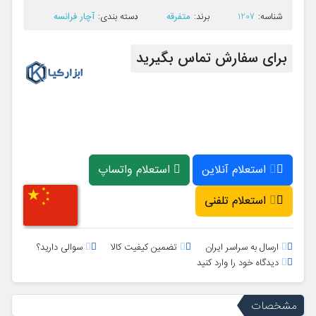
متفرقه
آچار فرانسه
ﺷﻨﺎﺳﻪ:
1207
ﺑﺮﻧﺪ:
ﺩﺳﺘﻪ ﺑﻨﺪی:
برای سفارش تماس بگیرید
استعلام آنلاین
استعلام واتساپ
استعلام تلفنی
ارسال به سراسر ایران
تضمین کیفیت کالا
سوالی دارید؟
دیدگاه خود را وارد کنید
مشخصات