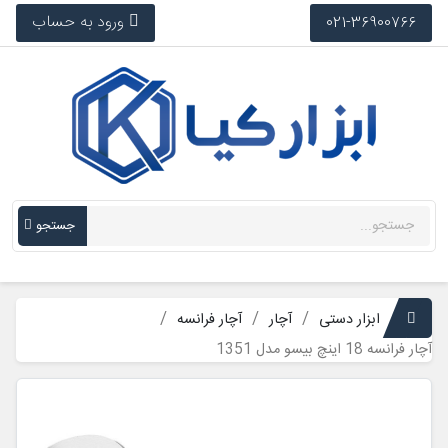
ورود به حساب
021-36900766
جستجو
ابزار دستی
آچار
آچار فرانسه
آچار فرانسه 18 اینچ بیسو مدل 1351