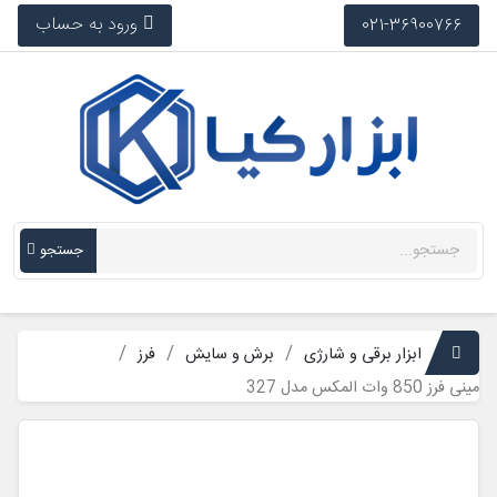
ورود به حساب
021-36900766
جستجو
ابزار برقی و شارژی
برش و سایش
فرز
مینی فرز 850 وات المکس مدل 327