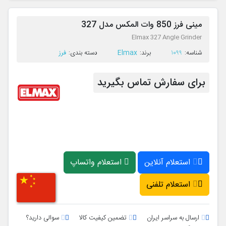
مینی فرز 850 وات المکس مدل 327
Elmax 327 Angle Grinder
Elmax
فرز
ﺷﻨﺎﺳﻪ:
1099
ﺑﺮﻧﺪ:
ﺩﺳﺘﻪ ﺑﻨﺪی:
برای سفارش تماس بگیرید
استعلام آنلاین
استعلام واتساپ
استعلام تلفنی
ارسال به سراسر ایران
تضمین کیفیت کالا
سوالی دارید؟